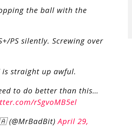
opping the ball with the
+/PS silently. Screwing over
 is straight up awful.
eed to do better than this…
itter.com/rSgvoMB5el
🇦 (@MrBadBit)
April 29,