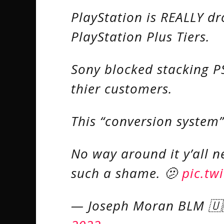
PlayStation is REALLY dr
PlayStation Plus Tiers.
Sony blocked stacking PS
thier customers.
This “conversion system”
No way around it y’all n
such a shame. 🫤
pic.tw
— Joseph Moran BLM 🇺