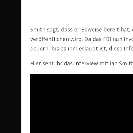
Smith sagt, dass er Beweise bereit hat,
veröffentlichen wird. Da das FBI nun inv
dauern, bis es ihm erlaubt ist, diese In
Hier seht ihr das Interview mit Ian Smith