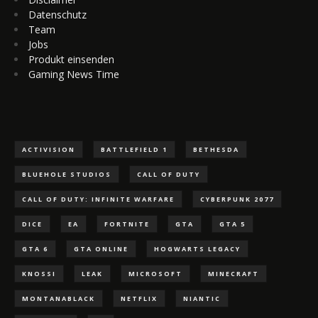
Datenschutz
Team
Jobs
Produkt einsenden
Gaming News Time
ACTIVISION
BATTLEFIELD 1
BETHESDA
BLUEHOLE STUDIOS
CALL OF DUTY
CALL OF DUTY: INFINITE WARFARE
CYBERPUNK 2077
DICE
EA
FORTNITE
GTA
GTA 5
GTA 6
GTA ONLINE
HOGWARTS LEGACY
KNOSSI
LEAK
MICROSOFT
MINECRAFT
MONTANABLACK
NETFLIX
NIANTIC