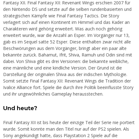
Fantasy XII. Final Fantasy XII: Revenant Wings erschien 2007 für
den Nintendo DS und setzte auf die selben rundenbasierten und
strategischen Kämpfe wie Final Fantasy Tactics. Die Story
verlagert sich auf einen Kontinent im Himmel und das Kader an
Charakteren wird gehörig erweitert. Was auch noch gehörig
erweitert wurde, war die Anzahl an Esper. Im Vorgänger nur 13,
gab es im Sequel satte 52 Esper. Diese enthalten zwar nicht alle
Beschwörungen aus dem Vorgänger, bringt aber ein paar alte
bekannte zurück. Bahamut, Ifrit, Shiva, Ramuh und Odin sind mit
dabei. Von Shiva gibt es drei Versionen: die bekannte weibliche,
eine männliche und eine kindliche Version. Der Grund ist die
Darstellung der originalen Shiva aus der indischen Mythologie.
Somit setzte Final Fantasy XII: Revenant Wings die Tradition der
Ivalice Alliance fort. Spiele die durch ihre Politik beeinflusste Story
und ihr ungewöhnliches Gameplay herausstechen.
Und heute?
Final Fantasy XII ist bis heute der einzige Teil der Serie nie portiert
wurde. Somit konnte man den Titel nur auf der PS2 spielen. Als
Sony angekündigt hatte, dass Playstation 2 Spiele auf die