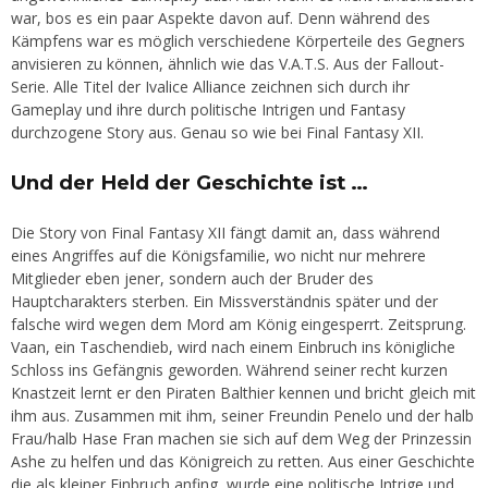
war, bos es ein paar Aspekte davon auf. Denn während des
Kämpfens war es möglich verschiedene Körperteile des Gegners
anvisieren zu können, ähnlich wie das V.A.T.S. Aus der Fallout-
Serie. Alle Titel der Ivalice Alliance zeichnen sich durch ihr
Gameplay und ihre durch politische Intrigen und Fantasy
durchzogene Story aus. Genau so wie bei Final Fantasy XII.
Und der Held der Geschichte ist …
Die Story von Final Fantasy XII fängt damit an, dass während
eines Angriffes auf die Königsfamilie, wo nicht nur mehrere
Mitglieder eben jener, sondern auch der Bruder des
Hauptcharakters sterben. Ein Missverständnis später und der
falsche wird wegen dem Mord am König eingesperrt. Zeitsprung.
Vaan, ein Taschendieb, wird nach einem Einbruch ins königliche
Schloss ins Gefängnis geworden. Während seiner recht kurzen
Knastzeit lernt er den Piraten Balthier kennen und bricht gleich mit
ihm aus. Zusammen mit ihm, seiner Freundin Penelo und der halb
Frau/halb Hase Fran machen sie sich auf dem Weg der Prinzessin
Ashe zu helfen und das Königreich zu retten. Aus einer Geschichte
die als kleiner Einbruch anfing, wurde eine politische Intrige und