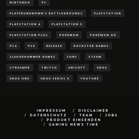
NINTENDO
PC
PLAYERUNKNOWN'S BATTLEGROUNDS
PLAYSTATION
PLAYSTATION 4
PLAYSTATION 5
PLAYSTATION PLUS
POKÈMON
POKÉMON GO
PS4
PS5
RELEASE
ROCKSTAR GAMES
SLEDGEHAMMER GAMES
SONY
STEAM
STREAMER
TWITCH
UBISOFT
XBOX
XBOX ONE
XBOX SERIES X
YOUTUBE
IMPRESSUM
DISCLAIMER
DATENSCHUTZ
TEAM
JOBS
PRODUKT EINSENDEN
GAMING NEWS TIME