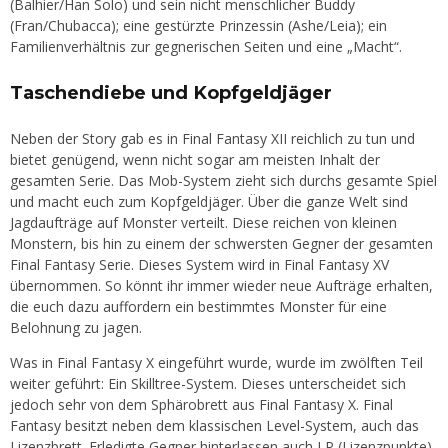
(Balhier/Han Solo) und sein nicht menschlicher Buddy
(Fran/Chubacca); eine gestürzte Prinzessin (Ashe/Leia); ein
Familienverhältnis zur gegnerischen Seiten und eine „Macht“.
Taschendiebe und Kopfgeldjäger
Neben der Story gab es in Final Fantasy XII reichlich zu tun und
bietet genügend, wenn nicht sogar am meisten Inhalt der
gesamten Serie. Das Mob-System zieht sich durchs gesamte Spiel
und macht euch zum Kopfgeldjäger. Über die ganze Welt sind
Jagdaufträge auf Monster verteilt. Diese reichen von kleinen
Monstern, bis hin zu einem der schwersten Gegner der gesamten
Final Fantasy Serie. Dieses System wird in Final Fantasy XV
übernommen. So könnt ihr immer wieder neue Aufträge erhalten,
die euch dazu auffordern ein bestimmtes Monster für eine
Belohnung zu jagen.
Was in Final Fantasy X eingeführt wurde, wurde im zwölften Teil
weiter geführt: Ein Skilltree-System. Dieses unterscheidet sich
jedoch sehr von dem Sphärobrett aus Final Fantasy X. Final
Fantasy besitzt neben dem klassischen Level-System, auch das
Lizenzbrett. Erledigte Gegner hinterlassen auch LP (Lizenzpunkte).