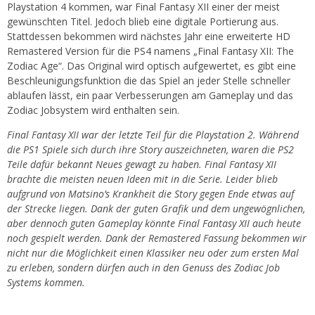
Playstation 4 kommen, war Final Fantasy XII einer der meist
gewünschten Titel. Jedoch blieb eine digitale Portierung aus.
Stattdessen bekommen wird nächstes Jahr eine erweiterte HD
Remastered Version für die PS4 namens „Final Fantasy XII: The
Zodiac Age“. Das Original wird optisch aufgewertet, es gibt eine
Beschleunigungsfunktion die das Spiel an jeder Stelle schneller
ablaufen lässt, ein paar Verbesserungen am Gameplay und das
Zodiac Jobsystem wird enthalten sein.
Final Fantasy XII war der letzte Teil für die Playstation 2. Während
die PS1 Spiele sich durch ihre Story auszeichneten, waren die PS2
Teile dafür bekannt Neues gewagt zu haben. Final Fantasy XII
brachte die meisten neuen Ideen mit in die Serie. Leider blieb
aufgrund von Matsino’s Krankheit die Story gegen Ende etwas auf
der Strecke liegen. Dank der guten Grafik und dem ungewögnlichen,
aber dennoch guten Gameplay könnte Final Fantasy XII auch heute
noch gespielt werden. Dank der Remastered Fassung bekommen wir
nicht nur die Möglichkeit einen Klassiker neu oder zum ersten Mal
zu erleben, sondern dürfen auch in den Genuss des Zodiac Job
Systems kommen.