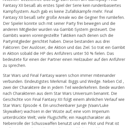
Fantasy XII besaß als erstes Spiel der Serie kein rundenbasiertes
Kampfsystem. Auch gab es keine Zufallskämpfe mehr. Final
Fantasy XII besaß sehr große Areale wo die Gegner frei rumliefen.
Der Spieler konnte sich mit seiner Party frei bewegen und die
anderen Mitglieder wurden via Gambit-System gesteuert. Die
Gambits waren voreingestellte Taktiken nach denen sich die
Partymitglieder gerichtet haben. Diese bestanden aus drei
Faktoren: Der Auslöser, die Aktion und das Ziel. So trat ein Gambit
in Aktion sobald die HP des Anführers unter 50 % fielen. Das
bedeutete für einen der Partner einen Heilzauber auf den Anführer
zu sprechen.
Star Wars und Final Fantasy waren schon immer miteinander
verbunden. Eindeutigstes Merkmal: Biggs und Wedge. Neben Cid ,
zwei der Charaktere die in jedem Teil wiederkehren. Beide wurden
nach Charakteren aus dem Star Wars Universum benannt. Die
Geschichte von Final Fantasy XII folgt einem ähnlichen Verlauf wie
Star Wars: Episode 4. Ein unscheinbarer Junge (Vaan/Luke
Skywalker) wachsen in der Wüste auf; eine vom Imperium
unterdrückte Welt; viele Flugschiffe; ein Hauptcharakter als
Nebenrolle der Schusswaffen benutzt und ein Pilot und Pirat ist