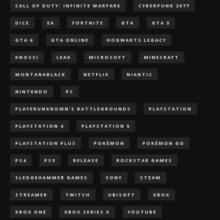
CALL OF DUTY: INFINITE WARFARE
CYBERPUNK 2077
DICE
EA
FORTNITE
GTA
GTA 5
GTA 6
GTA ONLINE
HOGWARTS LEGACY
KNOSSI
LEAK
MICROSOFT
MINECRAFT
MONTANABLACK
NETFLIX
NIANTIC
NINTENDO
PC
PLAYERUNKNOWN'S BATTLEGROUNDS
PLAYSTATION
PLAYSTATION 4
PLAYSTATION 5
PLAYSTATION PLUS
POKÈMON
POKÉMON GO
PS4
PS5
RELEASE
ROCKSTAR GAMES
SLEDGEHAMMER GAMES
SONY
STEAM
STREAMER
TWITCH
UBISOFT
XBOX
XBOX ONE
XBOX SERIES X
YOUTUBE