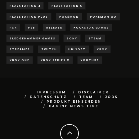
PLAYSTATION 4
PLAYSTATION 5
PLAYSTATION PLUS
POKÈMON
POKÉMON GO
PS4
PS5
RELEASE
ROCKSTAR GAMES
SLEDGEHAMMER GAMES
SONY
STEAM
STREAMER
TWITCH
UBISOFT
XBOX
XBOX ONE
XBOX SERIES X
YOUTUBE
IMPRESSUM
DISCLAIMER
DATENSCHUTZ
TEAM
JOBS
PRODUKT EINSENDEN
GAMING NEWS TIME