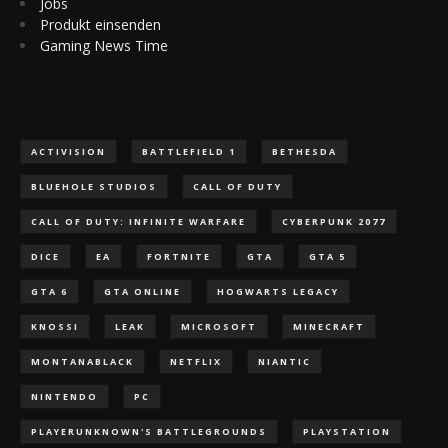
Jobs
Produkt einsenden
Gaming News Time
ACTIVISION
BATTLEFIELD 1
BETHESDA
BLUEHOLE STUDIOS
CALL OF DUTY
CALL OF DUTY: INFINITE WARFARE
CYBERPUNK 2077
DICE
EA
FORTNITE
GTA
GTA 5
GTA 6
GTA ONLINE
HOGWARTS LEGACY
KNOSSI
LEAK
MICROSOFT
MINECRAFT
MONTANABLACK
NETFLIX
NIANTIC
NINTENDO
PC
PLAYERUNKNOWN'S BATTLEGROUNDS
PLAYSTATION