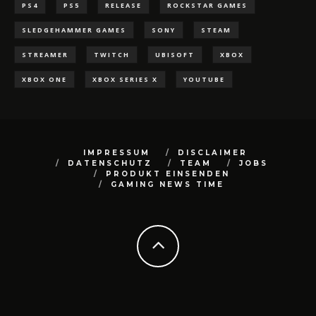
PS4
PS5
RELEASE
ROCKSTAR GAMES
SLEDGEHAMMER GAMES
SONY
STEAM
STREAMER
TWITCH
UBISOFT
XBOX
XBOX ONE
XBOX SERIES X
YOUTUBE
IMPRESSUM
DISCLAIMER
DATENSCHUTZ
TEAM
JOBS
PRODUKT EINSENDEN
GAMING NEWS TIME