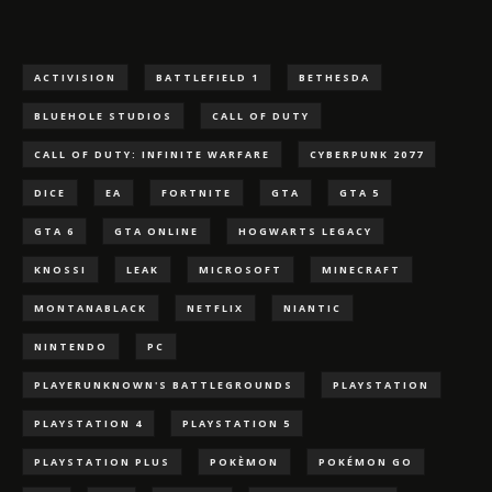
ACTIVISION
BATTLEFIELD 1
BETHESDA
BLUEHOLE STUDIOS
CALL OF DUTY
CALL OF DUTY: INFINITE WARFARE
CYBERPUNK 2077
DICE
EA
FORTNITE
GTA
GTA 5
GTA 6
GTA ONLINE
HOGWARTS LEGACY
KNOSSI
LEAK
MICROSOFT
MINECRAFT
MONTANABLACK
NETFLIX
NIANTIC
NINTENDO
PC
PLAYERUNKNOWN'S BATTLEGROUNDS
PLAYSTATION
PLAYSTATION 4
PLAYSTATION 5
PLAYSTATION PLUS
POKÈMON
POKÉMON GO