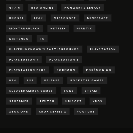
GTA 6
GTA ONLINE
HOGWARTS LEGACY
KNOSSI
LEAK
MICROSOFT
MINECRAFT
MONTANABLACK
NETFLIX
NIANTIC
NINTENDO
PC
PLAYERUNKNOWN'S BATTLEGROUNDS
PLAYSTATION
PLAYSTATION 4
PLAYSTATION 5
PLAYSTATION PLUS
POKÈMON
POKÉMON GO
PS4
PS5
RELEASE
ROCKSTAR GAMES
SLEDGEHAMMER GAMES
SONY
STEAM
STREAMER
TWITCH
UBISOFT
XBOX
XBOX ONE
XBOX SERIES X
YOUTUBE