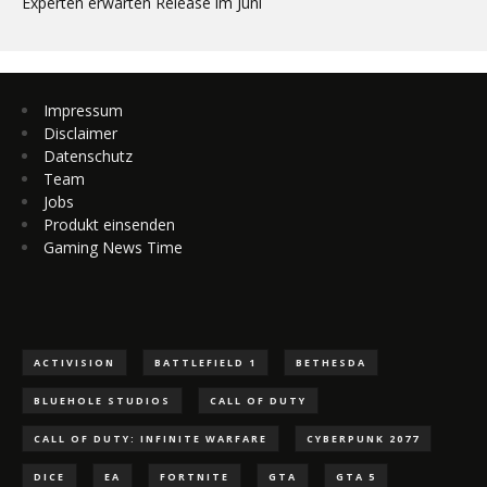
Experten erwarten Release im Juni
Impressum
Disclaimer
Datenschutz
Team
Jobs
Produkt einsenden
Gaming News Time
ACTIVISION
BATTLEFIELD 1
BETHESDA
BLUEHOLE STUDIOS
CALL OF DUTY
CALL OF DUTY: INFINITE WARFARE
CYBERPUNK 2077
DICE
EA
FORTNITE
GTA
GTA 5