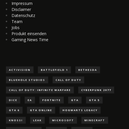
Impressum
Disclaimer
Datenschutz
Team
Jobs
Produkt einsenden
Gaming News Time
ACTIVISION
BATTLEFIELD 1
BETHESDA
BLUEHOLE STUDIOS
CALL OF DUTY
CALL OF DUTY: INFINITE WARFARE
CYBERPUNK 2077
DICE
EA
FORTNITE
GTA
GTA 5
GTA 6
GTA ONLINE
HOGWARTS LEGACY
KNOSSI
LEAK
MICROSOFT
MINECRAFT