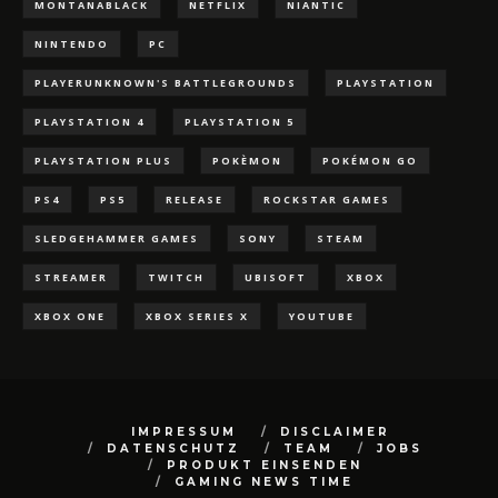
MONTANABLACK
NETFLIX
NIANTIC
NINTENDO
PC
PLAYERUNKNOWN'S BATTLEGROUNDS
PLAYSTATION
PLAYSTATION 4
PLAYSTATION 5
PLAYSTATION PLUS
POKÈMON
POKÉMON GO
PS4
PS5
RELEASE
ROCKSTAR GAMES
SLEDGEHAMMER GAMES
SONY
STEAM
STREAMER
TWITCH
UBISOFT
XBOX
XBOX ONE
XBOX SERIES X
YOUTUBE
IMPRESSUM
DISCLAIMER
DATENSCHUTZ
TEAM
JOBS
PRODUKT EINSENDEN
GAMING NEWS TIME