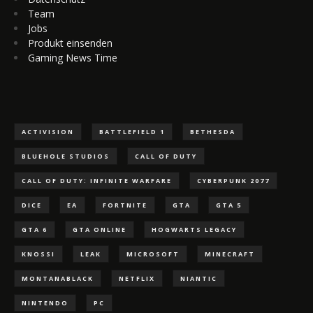
Team
Jobs
Produkt einsenden
Gaming News Time
ACTIVISION
BATTLEFIELD 1
BETHESDA
BLUEHOLE STUDIOS
CALL OF DUTY
CALL OF DUTY: INFINITE WARFARE
CYBERPUNK 2077
DICE
EA
FORTNITE
GTA
GTA 5
GTA 6
GTA ONLINE
HOGWARTS LEGACY
KNOSSI
LEAK
MICROSOFT
MINECRAFT
MONTANABLACK
NETFLIX
NIANTIC
NINTENDO
PC