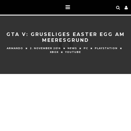
GTA V: GRUSELIGES EASTER EGG AM
MEERESGRUND
ARMANDO
2. NOVEMBER 2016
NEWS
PC
PLAYSTATION
XBOX
YOUTUBE