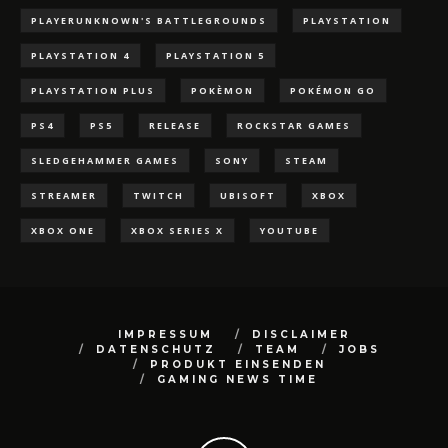
PLAYERUNKNOWN'S BATTLEGROUNDS
PLAYSTATION
PLAYSTATION 4
PLAYSTATION 5
PLAYSTATION PLUS
POKÈMON
POKÉMON GO
PS4
PS5
RELEASE
ROCKSTAR GAMES
SLEDGEHAMMER GAMES
SONY
STEAM
STREAMER
TWITCH
UBISOFT
XBOX
XBOX ONE
XBOX SERIES X
YOUTUBE
IMPRESSUM
DISCLAIMER
DATENSCHUTZ
TEAM
JOBS
PRODUKT EINSENDEN
GAMING NEWS TIME