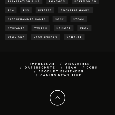
PLAYSTATION PLUS
POKÈMON
POKÉMON GO
PS4
PS5
RELEASE
ROCKSTAR GAMES
SLEDGEHAMMER GAMES
SONY
STEAM
STREAMER
TWITCH
UBISOFT
XBOX
XBOX ONE
XBOX SERIES X
YOUTUBE
IMPRESSUM
DISCLAIMER
DATENSCHUTZ
TEAM
JOBS
PRODUKT EINSENDEN
GAMING NEWS TIME