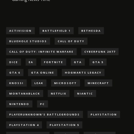
ACTIVISION
BATTLEFIELD 1
BETHESDA
BLUEHOLE STUDIOS
CALL OF DUTY
CALL OF DUTY: INFINITE WARFARE
CYBERPUNK 2077
DICE
EA
FORTNITE
GTA
GTA 5
GTA 6
GTA ONLINE
HOGWARTS LEGACY
KNOSSI
LEAK
MICROSOFT
MINECRAFT
MONTANABLACK
NETFLIX
NIANTIC
NINTENDO
PC
PLAYERUNKNOWN'S BATTLEGROUNDS
PLAYSTATION
PLAYSTATION 4
PLAYSTATION 5