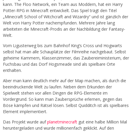
kann. The Floo Network, ein Team aus Moddern, hat ein Harry
Potter-RPG in Minecraft entwickelt. Das Spiel trägt den Titel
„Minecraft School of Witchcraft and Wizardry“ und ist gänzlich der
Welt von Harry Potter nachempfunden. Mehrere Jahre lang
arbeiteten die Minecraft-Prodis an der Nachbildung der Fantasy-
Welt.
Vom Ligusterweg bis zum Bahnhof King’s Cross und Hogwarts
selbst hat man alle Schauplätze der Filmreihe nachgebaut. Selbst
geheime Kammern, Klassenzimmer, das Zaubereiministerium, der
Fuchsbau und das Dorf Hogsmeade sind als spielbare Orte
enthalten.
Aber man kann deutlich mehr auf der Map machen, als durch die
beeindruckende Welt zu laufen. Neben dem Erkunden der
Spielwelt stehen vor allen Dingen die RPG-Elemente im
Vordergrund. So kann man Zaubersprüche erlernen, gegen das
Böse kämpfen und Rätsel lösen. Selbst Quidditch ist als spielbares
Element implementiert.
Das Projekt wurde auf
planetminecraft
gut eine halbe Million Mal
heruntergeladen und wurde millionenfach geklickt. Auf den