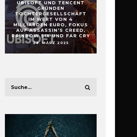
UBISOFT UND TENCENT
GRÜNDEN
TOCHTERGESELLSCHAFT
IM WERT VON 4
MILLIARDEN EURO, FOKUS
AUF ASSASSIN’S CREED,
RAINBOW SIX UND FAR CRY
28. MÄRZ 2025