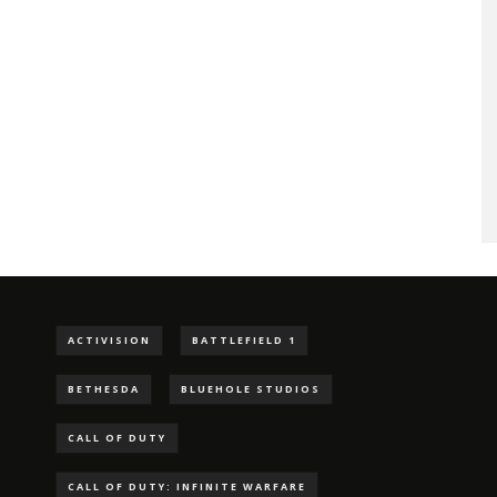
ACTIVISION
BATTLEFIELD 1
BETHESDA
BLUEHOLE STUDIOS
CALL OF DUTY
CALL OF DUTY: INFINITE WARFARE