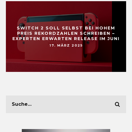
SWITCH 2 SOLL SELBST BEI HOHEM
PREIS REKORDZAHLEN SCHREIBEN –
EXPERTEN ERWARTEN RELEASE IM JUNI
17. MÄRZ 2025