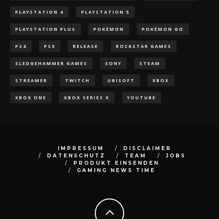
PLAYSTATION 4
PLAYSTATION 5
PLAYSTATION PLUS
POKÈMON
POKÉMON GO
PS4
PS5
RELEASE
ROCKSTAR GAMES
SLEDGEHAMMER GAMES
SONY
STEAM
STREAMER
TWITCH
UBISOFT
XBOX
XBOX ONE
XBOX SERIES X
YOUTUBE
IMPRESSUM
DISCLAIMER
DATENSCHUTZ
TEAM
JOBS
PRODUKT EINSENDEN
GAMING NEWS TIME