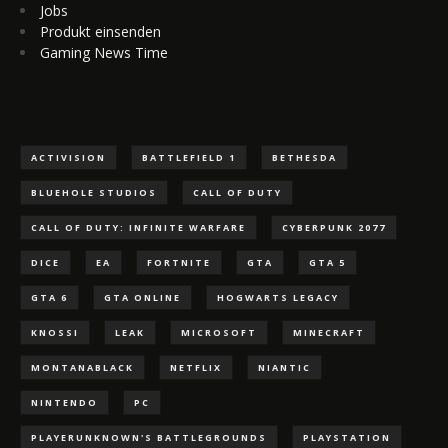
Jobs
Produkt einsenden
Gaming News Time
ACTIVISION
BATTLEFIELD 1
BETHESDA
BLUEHOLE STUDIOS
CALL OF DUTY
CALL OF DUTY: INFINITE WARFARE
CYBERPUNK 2077
DICE
EA
FORTNITE
GTA
GTA 5
GTA 6
GTA ONLINE
HOGWARTS LEGACY
KNOSSI
LEAK
MICROSOFT
MINECRAFT
MONTANABLACK
NETFLIX
NIANTIC
NINTENDO
PC
PLAYERUNKNOWN'S BATTLEGROUNDS
PLAYSTATION