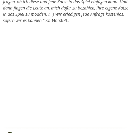
fragen, ob ich diese und jene Katze in das Spiel einfügen kann. Und
dann fingen die Leute an, mich dafür zu bezahlen, ihre eigene Katze
in das Spiel zu modden. (…) Wir erledigen jede Anfrage kostenlos,
sofern wir es können.“
So NorskPL.