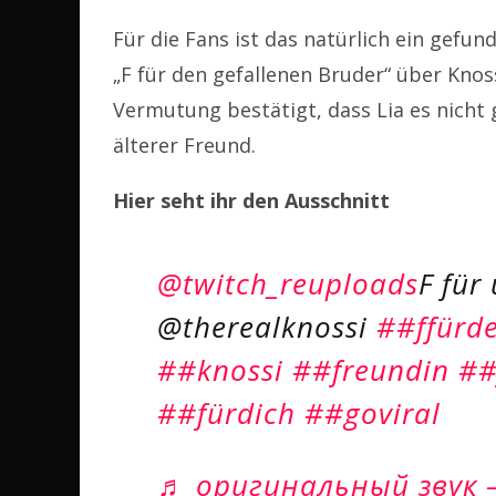
Für die Fans ist das natürlich ein gefu
„F für den gefallenen Bruder“ über Knoss
Vermutung bestätigt, dass Lia es nicht 
älterer Freund.
Hier seht ihr den Ausschnitt
@twitch_reuploads
F für
@therealknossi
##ffürd
##knossi
##freundin
##
##fürdich
##goviral
♬ оригинальный звук –