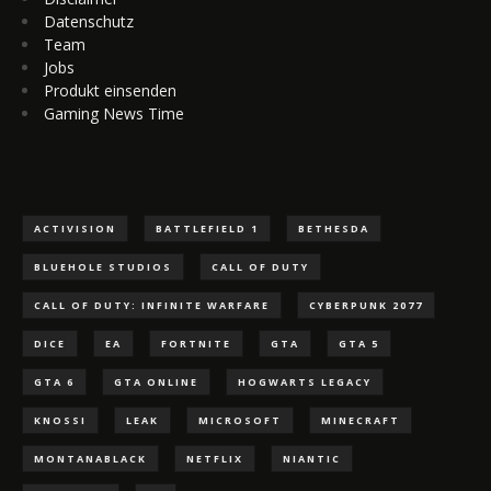
Datenschutz
Team
Jobs
Produkt einsenden
Gaming News Time
ACTIVISION
BATTLEFIELD 1
BETHESDA
BLUEHOLE STUDIOS
CALL OF DUTY
CALL OF DUTY: INFINITE WARFARE
CYBERPUNK 2077
DICE
EA
FORTNITE
GTA
GTA 5
GTA 6
GTA ONLINE
HOGWARTS LEGACY
KNOSSI
LEAK
MICROSOFT
MINECRAFT
MONTANABLACK
NETFLIX
NIANTIC