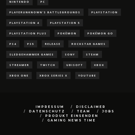
NINTENDO
PC
PLAYERUNKNOWN'S BATTLEGROUNDS
PLAYSTATION
PLAYSTATION 4
PLAYSTATION 5
PLAYSTATION PLUS
POKÈMON
POKÉMON GO
PS4
PS5
RELEASE
ROCKSTAR GAMES
SLEDGEHAMMER GAMES
SONY
STEAM
STREAMER
TWITCH
UBISOFT
XBOX
XBOX ONE
XBOX SERIES X
YOUTUBE
IMPRESSUM
DISCLAIMER
DATENSCHUTZ
TEAM
JOBS
PRODUKT EINSENDEN
GAMING NEWS TIME