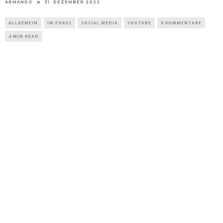
ARMANDO
31. DEZEMBER 2022
ALLGEMEIN
IM FOKUS
SOCIAL MEDIA
YOUTUBE
0 KOMMENTARE
4 MIN READ