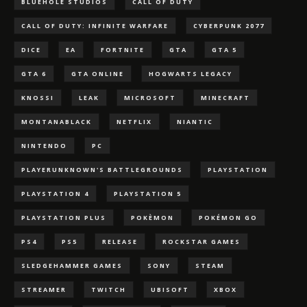
BLUEHOLE STUDIOS
CALL OF DUTY
CALL OF DUTY: INFINITE WARFARE
CYBERPUNK 2077
DICE
EA
FORTNITE
GTA
GTA 5
GTA 6
GTA ONLINE
HOGWARTS LEGACY
KNOSSI
LEAK
MICROSOFT
MINECRAFT
MONTANABLACK
NETFLIX
NIANTIC
NINTENDO
PC
PLAYERUNKNOWN'S BATTLEGROUNDS
PLAYSTATION
PLAYSTATION 4
PLAYSTATION 5
PLAYSTATION PLUS
POKÈMON
POKÉMON GO
PS4
PS5
RELEASE
ROCKSTAR GAMES
SLEDGEHAMMER GAMES
SONY
STEAM
STREAMER
TWITCH
UBISOFT
XBOX