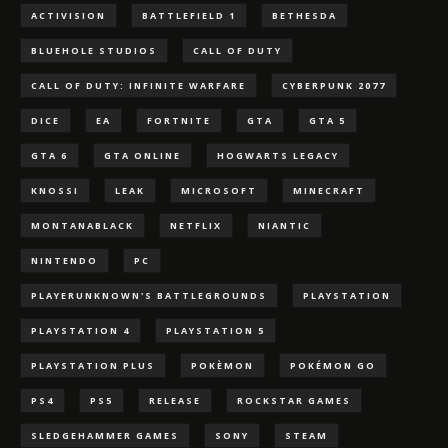
ACTIVISION
BATTLEFIELD 1
BETHESDA
BLUEHOLE STUDIOS
CALL OF DUTY
CALL OF DUTY: INFINITE WARFARE
CYBERPUNK 2077
DICE
EA
FORTNITE
GTA
GTA 5
GTA 6
GTA ONLINE
HOGWARTS LEGACY
KNOSSI
LEAK
MICROSOFT
MINECRAFT
MONTANABLACK
NETFLIX
NIANTIC
NINTENDO
PC
PLAYERUNKNOWN'S BATTLEGROUNDS
PLAYSTATION
PLAYSTATION 4
PLAYSTATION 5
PLAYSTATION PLUS
POKÈMON
POKÉMON GO
PS4
PS5
RELEASE
ROCKSTAR GAMES
SLEDGEHAMMER GAMES
SONY
STEAM