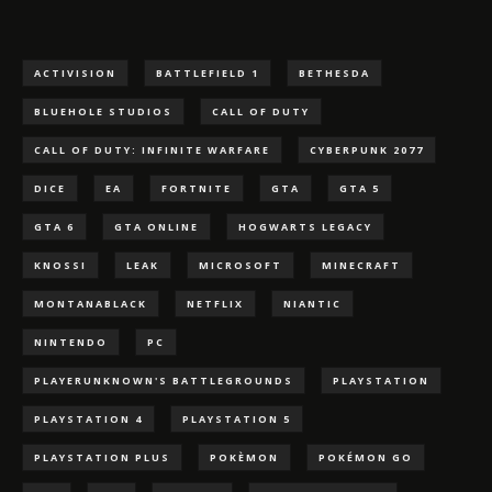
ACTIVISION
BATTLEFIELD 1
BETHESDA
BLUEHOLE STUDIOS
CALL OF DUTY
CALL OF DUTY: INFINITE WARFARE
CYBERPUNK 2077
DICE
EA
FORTNITE
GTA
GTA 5
GTA 6
GTA ONLINE
HOGWARTS LEGACY
KNOSSI
LEAK
MICROSOFT
MINECRAFT
MONTANABLACK
NETFLIX
NIANTIC
NINTENDO
PC
PLAYERUNKNOWN'S BATTLEGROUNDS
PLAYSTATION
PLAYSTATION 4
PLAYSTATION 5
PLAYSTATION PLUS
POKÈMON
POKÉMON GO