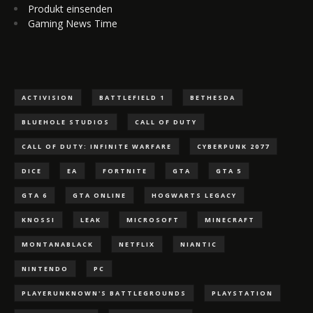
Produkt einsenden
Gaming News Time
ACTIVISION
BATTLEFIELD 1
BETHESDA
BLUEHOLE STUDIOS
CALL OF DUTY
CALL OF DUTY: INFINITE WARFARE
CYBERPUNK 2077
DICE
EA
FORTNITE
GTA
GTA 5
GTA 6
GTA ONLINE
HOGWARTS LEGACY
KNOSSI
LEAK
MICROSOFT
MINECRAFT
MONTANABLACK
NETFLIX
NIANTIC
NINTENDO
PC
PLAYERUNKNOWN'S BATTLEGROUNDS
PLAYSTATION