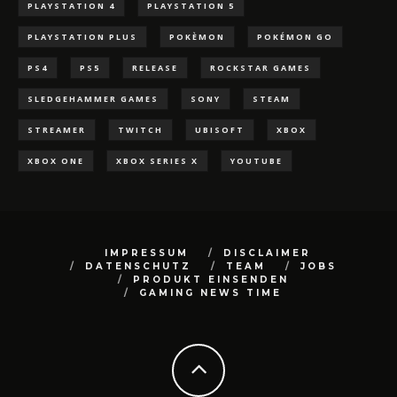
PLAYSTATION 4
PLAYSTATION 5
PLAYSTATION PLUS
POKÈMON
POKÉMON GO
PS4
PS5
RELEASE
ROCKSTAR GAMES
SLEDGEHAMMER GAMES
SONY
STEAM
STREAMER
TWITCH
UBISOFT
XBOX
XBOX ONE
XBOX SERIES X
YOUTUBE
IMPRESSUM
DISCLAIMER
DATENSCHUTZ
TEAM
JOBS
PRODUKT EINSENDEN
GAMING NEWS TIME