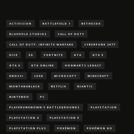
ACTIVISION
BATTLEFIELD 1
BETHESDA
BLUEHOLE STUDIOS
CALL OF DUTY
CALL OF DUTY: INFINITE WARFARE
CYBERPUNK 2077
DICE
EA
FORTNITE
GTA
GTA 5
GTA 6
GTA ONLINE
HOGWARTS LEGACY
KNOSSI
LEAK
MICROSOFT
MINECRAFT
MONTANABLACK
NETFLIX
NIANTIC
NINTENDO
PC
PLAYERUNKNOWN'S BATTLEGROUNDS
PLAYSTATION
PLAYSTATION 4
PLAYSTATION 5
PLAYSTATION PLUS
POKÈMON
POKÉMON GO