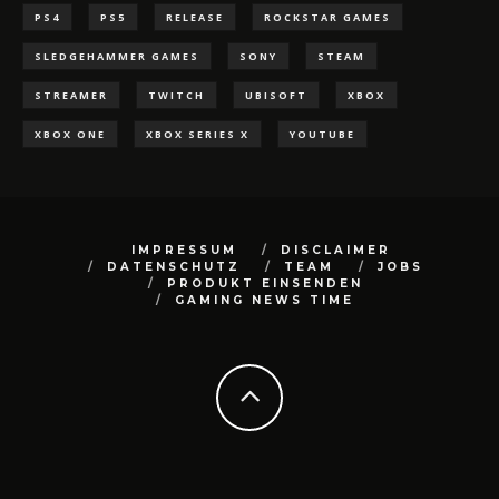
PS4
PS5
RELEASE
ROCKSTAR GAMES
SLEDGEHAMMER GAMES
SONY
STEAM
STREAMER
TWITCH
UBISOFT
XBOX
XBOX ONE
XBOX SERIES X
YOUTUBE
IMPRESSUM
DISCLAIMER
DATENSCHUTZ
TEAM
JOBS
PRODUKT EINSENDEN
GAMING NEWS TIME