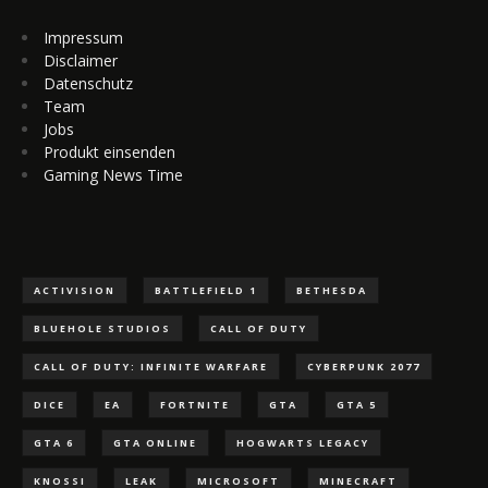
Impressum
Disclaimer
Datenschutz
Team
Jobs
Produkt einsenden
Gaming News Time
ACTIVISION
BATTLEFIELD 1
BETHESDA
BLUEHOLE STUDIOS
CALL OF DUTY
CALL OF DUTY: INFINITE WARFARE
CYBERPUNK 2077
DICE
EA
FORTNITE
GTA
GTA 5
GTA 6
GTA ONLINE
HOGWARTS LEGACY
KNOSSI
LEAK
MICROSOFT
MINECRAFT