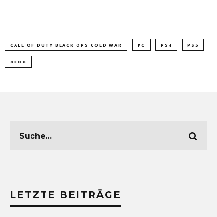
CALL OF DUTY BLACK OPS COLD WAR
PC
PS4
PS5
XBOX
LETZTE BEITRÄGE