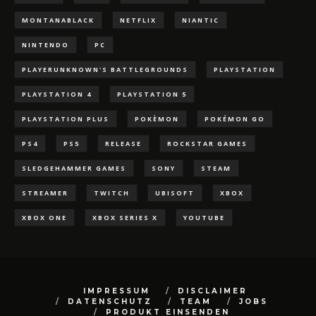
MONTANABLACK
NETFLIX
NIANTIC
NINTENDO
PC
PLAYERUNKNOWN'S BATTLEGROUNDS
PLAYSTATION
PLAYSTATION 4
PLAYSTATION 5
PLAYSTATION PLUS
POKÈMON
POKÉMON GO
PS4
PS5
RELEASE
ROCKSTAR GAMES
SLEDGEHAMMER GAMES
SONY
STEAM
STREAMER
TWITCH
UBISOFT
XBOX
XBOX ONE
XBOX SERIES X
YOUTUBE
IMPRESSUM
DISCLAIMER
DATENSCHUTZ
TEAM
JOBS
PRODUKT EINSENDEN