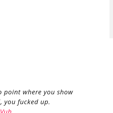
to point where you show
l, you fucked up.
4Vuh