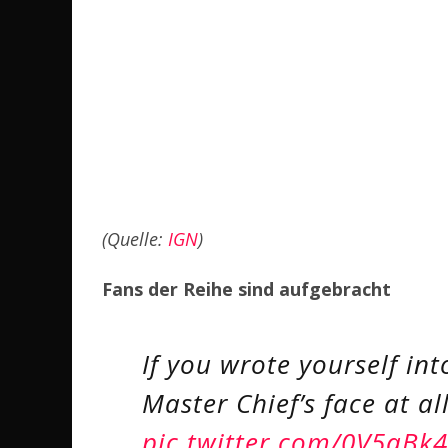
(Quelle:
IGN
)
Fans der Reihe sind aufgebracht
If you wrote yourself in
Master Chief’s face at al
pic.twitter.com/0V5aBk