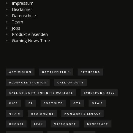
Impressum
Disclaimer
Datenschutz
Team
Jobs
Produkt einsenden
Gaming News Time
ACTIVISION
BATTLEFIELD 1
BETHESDA
BLUEHOLE STUDIOS
CALL OF DUTY
CALL OF DUTY: INFINITE WARFARE
CYBERPUNK 2077
DICE
EA
FORTNITE
GTA
GTA 5
GTA 6
GTA ONLINE
HOGWARTS LEGACY
KNOSSI
LEAK
MICROSOFT
MINECRAFT