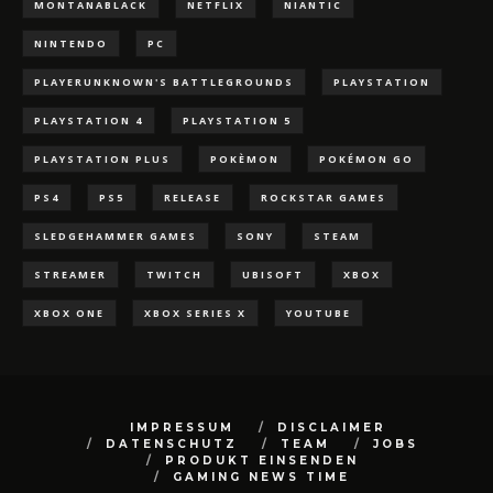
MONTANABLACK
NETFLIX
NIANTIC
NINTENDO
PC
PLAYERUNKNOWN'S BATTLEGROUNDS
PLAYSTATION
PLAYSTATION 4
PLAYSTATION 5
PLAYSTATION PLUS
POKÈMON
POKÉMON GO
PS4
PS5
RELEASE
ROCKSTAR GAMES
SLEDGEHAMMER GAMES
SONY
STEAM
STREAMER
TWITCH
UBISOFT
XBOX
XBOX ONE
XBOX SERIES X
YOUTUBE
IMPRESSUM
DISCLAIMER
DATENSCHUTZ
TEAM
JOBS
PRODUKT EINSENDEN
GAMING NEWS TIME