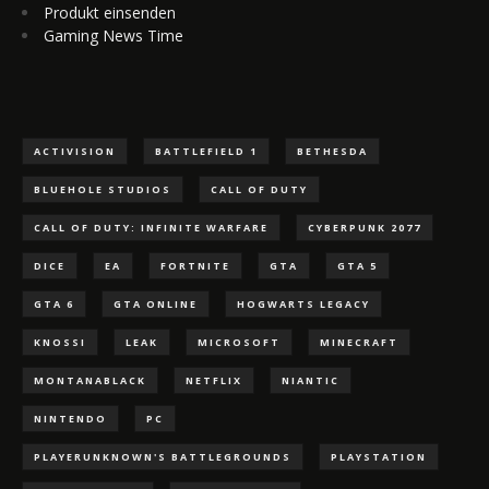
Produkt einsenden
Gaming News Time
ACTIVISION
BATTLEFIELD 1
BETHESDA
BLUEHOLE STUDIOS
CALL OF DUTY
CALL OF DUTY: INFINITE WARFARE
CYBERPUNK 2077
DICE
EA
FORTNITE
GTA
GTA 5
GTA 6
GTA ONLINE
HOGWARTS LEGACY
KNOSSI
LEAK
MICROSOFT
MINECRAFT
MONTANABLACK
NETFLIX
NIANTIC
NINTENDO
PC
PLAYERUNKNOWN'S BATTLEGROUNDS
PLAYSTATION