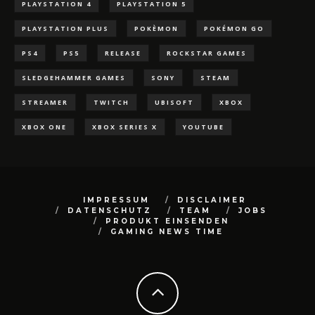
PLAYSTATION 4
PLAYSTATION 5
PLAYSTATION PLUS
POKÈMON
POKÉMON GO
PS4
PS5
RELEASE
ROCKSTAR GAMES
SLEDGEHAMMER GAMES
SONY
STEAM
STREAMER
TWITCH
UBISOFT
XBOX
XBOX ONE
XBOX SERIES X
YOUTUBE
IMPRESSUM
DISCLAIMER
DATENSCHUTZ
TEAM
JOBS
PRODUKT EINSENDEN
GAMING NEWS TIME