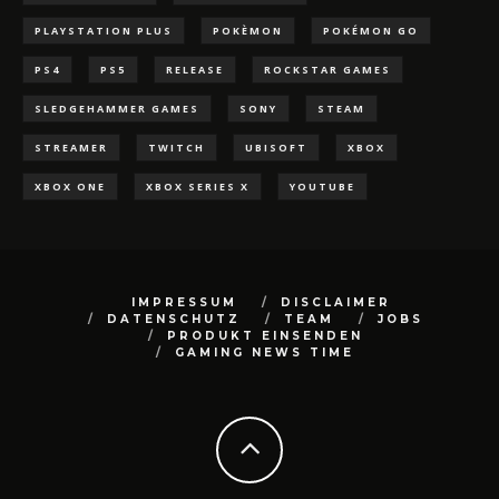
PLAYSTATION PLUS
POKÈMON
POKÉMON GO
PS4
PS5
RELEASE
ROCKSTAR GAMES
SLEDGEHAMMER GAMES
SONY
STEAM
STREAMER
TWITCH
UBISOFT
XBOX
XBOX ONE
XBOX SERIES X
YOUTUBE
IMPRESSUM
DISCLAIMER
DATENSCHUTZ
TEAM
JOBS
PRODUKT EINSENDEN
GAMING NEWS TIME