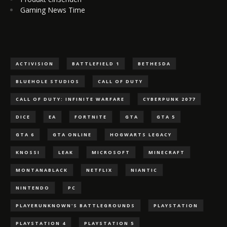
Gaming News Time
ACTIVISION
BATTLEFIELD 1
BETHESDA
BLUEHOLE STUDIOS
CALL OF DUTY
CALL OF DUTY: INFINITE WARFARE
CYBERPUNK 2077
DICE
EA
FORTNITE
GTA
GTA 5
GTA 6
GTA ONLINE
HOGWARTS LEGACY
KNOSSI
LEAK
MICROSOFT
MINECRAFT
MONTANABLACK
NETFLIX
NIANTIC
NINTENDO
PC
PLAYERUNKNOWN'S BATTLEGROUNDS
PLAYSTATION
PLAYSTATION 4
PLAYSTATION 5