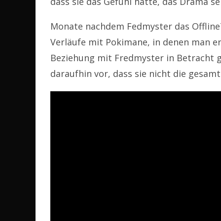
dass sie das Gefühl hatte, das Drama se
Monate nachdem Fedmyster das OfflineTV
Verläufe mit Pokimane, in denen man e
Beziehung mit Fredmyster in Betracht 
daraufhin vor, dass sie nicht die gesam