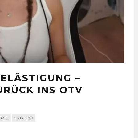
BELÄSTIGUNG –
URÜCK INS OTV
NTARE
1 MIN READ