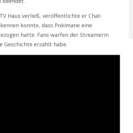
i beendet.
 Haus verließ, veröffentlichte er Chat-
rkennen konnte, dass Pokimane eine
gezogen hatte. Fans warfen der Streamerin
te Geschichte erzählt habe.