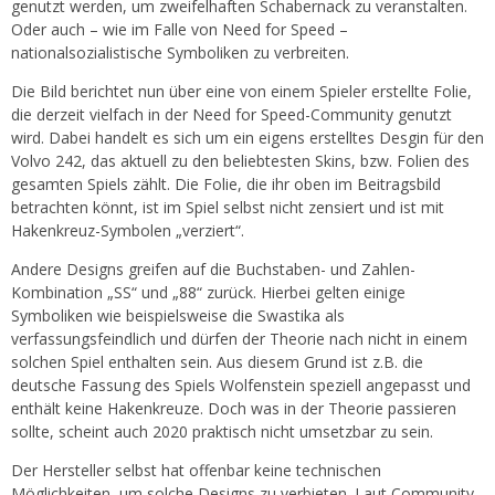
genutzt werden, um zweifelhaften Schabernack zu veranstalten.
Oder auch – wie im Falle von Need for Speed –
nationalsozialistische Symboliken zu verbreiten.
Die Bild berichtet nun über eine von einem Spieler erstellte Folie,
die derzeit vielfach in der Need for Speed-Community genutzt
wird. Dabei handelt es sich um ein eigens erstelltes Desgin für den
Volvo 242, das aktuell zu den beliebtesten Skins, bzw. Folien des
gesamten Spiels zählt. Die Folie, die ihr oben im Beitragsbild
betrachten könnt, ist im Spiel selbst nicht zensiert und ist mit
Hakenkreuz-Symbolen „verziert“.
Andere Designs greifen auf die Buchstaben- und Zahlen-
Kombination „SS“ und „88“ zurück. Hierbei gelten einige
Symboliken wie beispielsweise die Swastika als
verfassungsfeindlich und dürfen der Theorie nach nicht in einem
solchen Spiel enthalten sein. Aus diesem Grund ist z.B. die
deutsche Fassung des Spiels Wolfenstein speziell angepasst und
enthält keine Hakenkreuze. Doch was in der Theorie passieren
sollte, scheint auch 2020 praktisch nicht umsetzbar zu sein.
Der Hersteller selbst hat offenbar keine technischen
Möglichkeiten, um solche Designs zu verbieten. Laut Community-