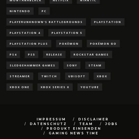
MONTANABLACK
NETFLIX
NIANTIC
NINTENDO
PC
PLAYERUNKNOWN'S BATTLEGROUNDS
PLAYSTATION
PLAYSTATION 4
PLAYSTATION 5
PLAYSTATION PLUS
POKÈMON
POKÉMON GO
PS4
PS5
RELEASE
ROCKSTAR GAMES
SLEDGEHAMMER GAMES
SONY
STEAM
STREAMER
TWITCH
UBISOFT
XBOX
XBOX ONE
XBOX SERIES X
YOUTUBE
IMPRESSUM
DISCLAIMER
DATENSCHUTZ
TEAM
JOBS
PRODUKT EINSENDEN
GAMING NEWS TIME