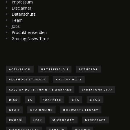
Impressum
Disclaimer
Datenschutz
Team
Jobs
Produkt einsenden
Gaming News Time
ACTIVISION
BATTLEFIELD 1
BETHESDA
BLUEHOLE STUDIOS
CALL OF DUTY
CALL OF DUTY: INFINITE WARFARE
CYBERPUNK 2077
DICE
EA
FORTNITE
GTA
GTA 5
GTA 6
GTA ONLINE
HOGWARTS LEGACY
KNOSSI
LEAK
MICROSOFT
MINECRAFT