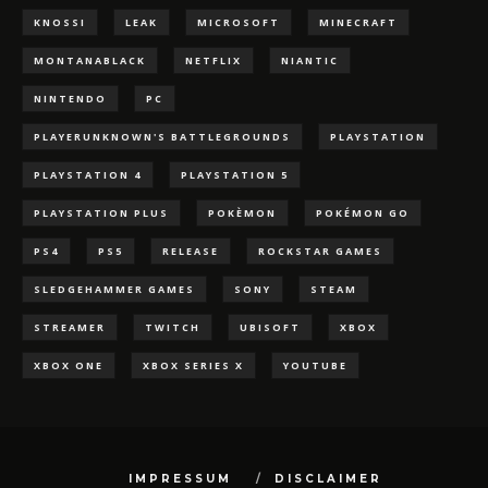
KNOSSI
LEAK
MICROSOFT
MINECRAFT
MONTANABLACK
NETFLIX
NIANTIC
NINTENDO
PC
PLAYERUNKNOWN'S BATTLEGROUNDS
PLAYSTATION
PLAYSTATION 4
PLAYSTATION 5
PLAYSTATION PLUS
POKÈMON
POKÉMON GO
PS4
PS5
RELEASE
ROCKSTAR GAMES
SLEDGEHAMMER GAMES
SONY
STEAM
STREAMER
TWITCH
UBISOFT
XBOX
XBOX ONE
XBOX SERIES X
YOUTUBE
IMPRESSUM
DISCLAIMER