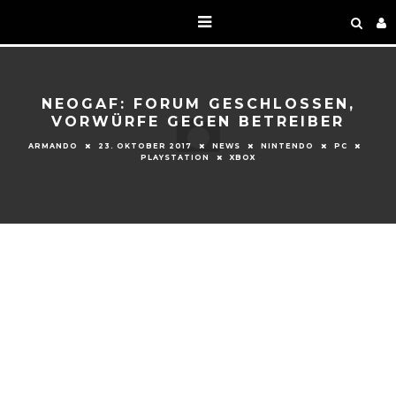
NEOGAF: FORUM GESCHLOSSEN,
VORWÜRFE GEGEN BETREIBER
ARMANDO
23. OKTOBER 2017
NEWS
NINTENDO
PC
PLAYSTATION
XBOX