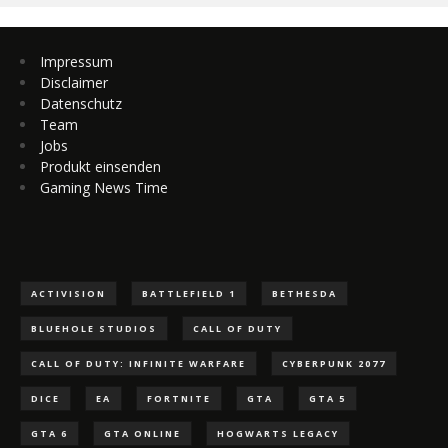
Impressum
Disclaimer
Datenschutz
Team
Jobs
Produkt einsenden
Gaming News Time
ACTIVISION
BATTLEFIELD 1
BETHESDA
BLUEHOLE STUDIOS
CALL OF DUTY
CALL OF DUTY: INFINITE WARFARE
CYBERPUNK 2077
DICE
EA
FORTNITE
GTA
GTA 5
GTA 6
GTA ONLINE
HOGWARTS LEGACY