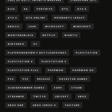
CALL OF DUTY: INFINITE WARFARE
CYBERPUNK 2077
DICE
EA
FORTNITE
GTA
GTA 5
GTA 6
GTA ONLINE
HOGWARTS LEGACY
KNOSSI
LEAK
MICROSOFT
MINECRAFT
MONTANABLACK
NETFLIX
NIANTIC
NINTENDO
PC
PLAYERUNKNOWN'S BATTLEGROUNDS
PLAYSTATION
PLAYSTATION 4
PLAYSTATION 5
PLAYSTATION PLUS
POKÈMON
POKÉMON GO
PS4
PS5
RELEASE
ROCKSTAR GAMES
SLEDGEHAMMER GAMES
SONY
STEAM
STREAMER
TWITCH
UBISOFT
XBOX
XBOX ONE
XBOX SERIES X
YOUTUBE