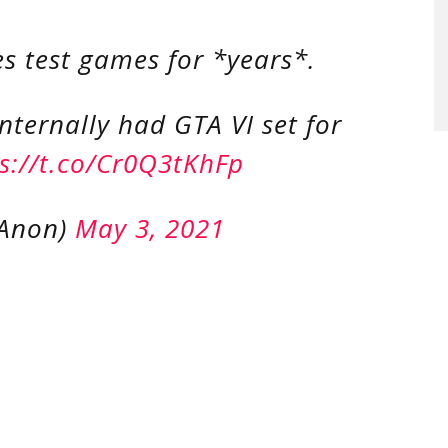
s test games for *years*.
nternally had GTA VI set for
s://t.co/Cr0Q3tKhFp
rAnon)
May 3, 2021