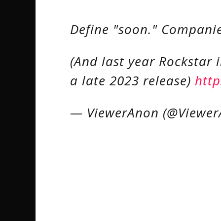
Define "soon." Companie
(And last year Rockstar i
a late 2023 release)
http
— ViewerAnon (@Viewe