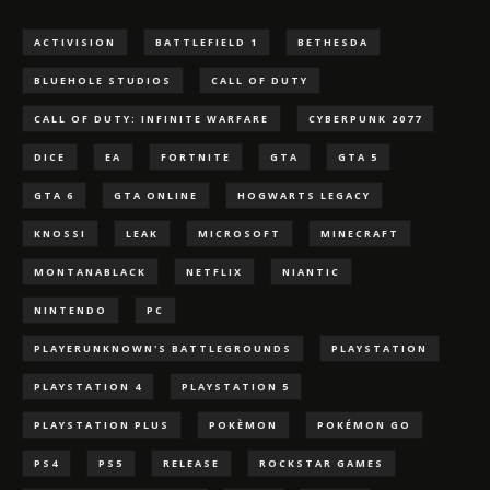
ACTIVISION
BATTLEFIELD 1
BETHESDA
BLUEHOLE STUDIOS
CALL OF DUTY
CALL OF DUTY: INFINITE WARFARE
CYBERPUNK 2077
DICE
EA
FORTNITE
GTA
GTA 5
GTA 6
GTA ONLINE
HOGWARTS LEGACY
KNOSSI
LEAK
MICROSOFT
MINECRAFT
MONTANABLACK
NETFLIX
NIANTIC
NINTENDO
PC
PLAYERUNKNOWN'S BATTLEGROUNDS
PLAYSTATION
PLAYSTATION 4
PLAYSTATION 5
PLAYSTATION PLUS
POKÈMON
POKÉMON GO
PS4
PS5
RELEASE
ROCKSTAR GAMES