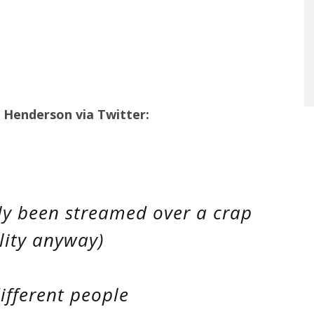
m Henderson via Twitter:
bly been streamed over a crap
lity anyway)
ifferent people