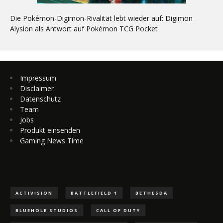
Die Pokémon-Digimon-Rivalität lebt wieder auf: Digimon
Alysion als Antwort auf Pokémon TCG Pocket
Impressum
Disclaimer
Datenschutz
Team
Jobs
Produkt einsenden
Gaming News Time
ACTIVISION
BATTLEFIELD 1
BETHESDA
BLUEHOLE STUDIOS
CALL OF DUTY