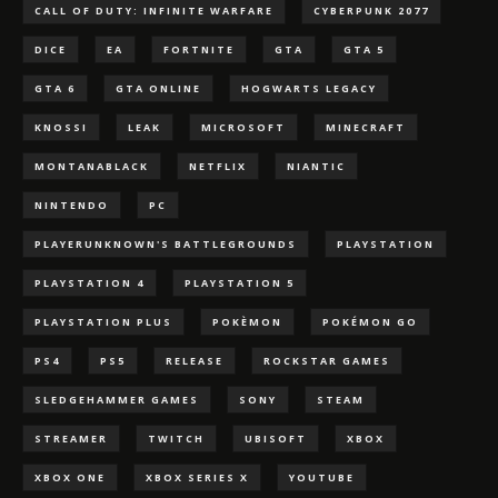
CALL OF DUTY: INFINITE WARFARE
CYBERPUNK 2077
DICE
EA
FORTNITE
GTA
GTA 5
GTA 6
GTA ONLINE
HOGWARTS LEGACY
KNOSSI
LEAK
MICROSOFT
MINECRAFT
MONTANABLACK
NETFLIX
NIANTIC
NINTENDO
PC
PLAYERUNKNOWN'S BATTLEGROUNDS
PLAYSTATION
PLAYSTATION 4
PLAYSTATION 5
PLAYSTATION PLUS
POKÈMON
POKÉMON GO
PS4
PS5
RELEASE
ROCKSTAR GAMES
SLEDGEHAMMER GAMES
SONY
STEAM
STREAMER
TWITCH
UBISOFT
XBOX
XBOX ONE
XBOX SERIES X
YOUTUBE