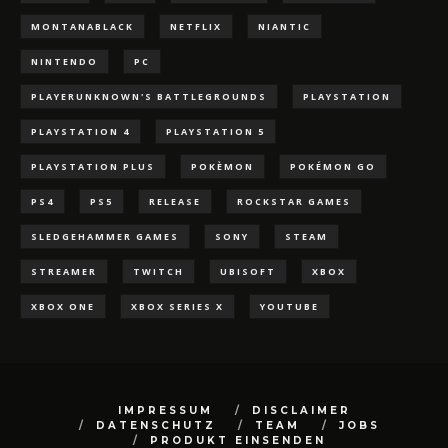
MONTANABLACK
NETFLIX
NIANTIC
NINTENDO
PC
PLAYERUNKNOWN'S BATTLEGROUNDS
PLAYSTATION
PLAYSTATION 4
PLAYSTATION 5
PLAYSTATION PLUS
POKÈMON
POKÉMON GO
PS4
PS5
RELEASE
ROCKSTAR GAMES
SLEDGEHAMMER GAMES
SONY
STEAM
STREAMER
TWITCH
UBISOFT
XBOX
XBOX ONE
XBOX SERIES X
YOUTUBE
IMPRESSUM
DISCLAIMER
DATENSCHUTZ
TEAM
JOBS
PRODUKT EINSENDEN