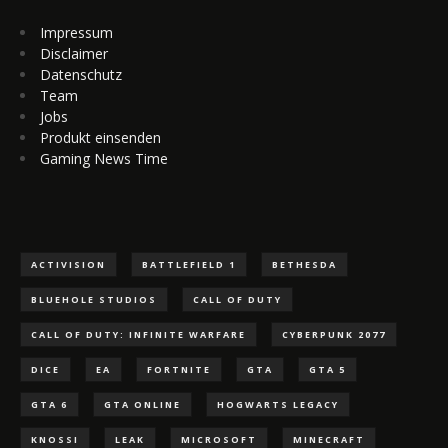
Impressum
Disclaimer
Datenschutz
Team
Jobs
Produkt einsenden
Gaming News Time
ACTIVISION
BATTLEFIELD 1
BETHESDA
BLUEHOLE STUDIOS
CALL OF DUTY
CALL OF DUTY: INFINITE WARFARE
CYBERPUNK 2077
DICE
EA
FORTNITE
GTA
GTA 5
GTA 6
GTA ONLINE
HOGWARTS LEGACY
KNOSSI
LEAK
MICROSOFT
MINECRAFT