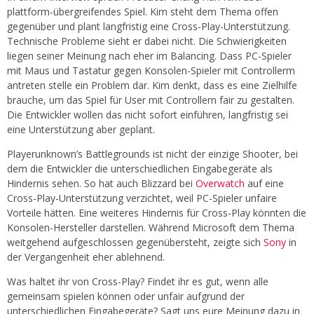
plattform-übergreifendes Spiel. Kim steht dem Thema offen
gegenüber und plant langfristig eine Cross-Play-Unterstützung.
Technische Probleme sieht er dabei nicht. Die Schwierigkeiten
liegen seiner Meinung nach eher im Balancing. Dass PC-Spieler
mit Maus und Tastatur gegen Konsolen-Spieler mit Controllerm
antreten stelle ein Problem dar. Kim denkt, dass es eine Zielhilfe
brauche, um das Spiel für User mit Controllern fair zu gestalten.
Die Entwickler wollen das nicht sofort einführen, langfristig sei
eine Unterstützung aber geplant.
Playerunknown’s Battlegrounds ist nicht der einzige Shooter, bei
dem die Entwickler die unterschiedlichen Eingabegeräte als
Hindernis sehen. So hat auch Blizzard bei
Overwatch
auf eine
Cross-Play-Unterstützung verzichtet, weil PC-Spieler unfaire
Vorteile hätten. Eine weiteres Hindernis für Cross-Play könnten die
Konsolen-Hersteller darstellen. Während Microsoft dem Thema
weitgehend aufgeschlossen gegenübersteht, zeigte sich
Sony
in
der Vergangenheit eher ablehnend.
Was haltet ihr von Cross-Play? Findet ihr es gut, wenn alle
gemeinsam spielen können oder unfair aufgrund der
unterschiedlichen Eingabegeräte? Sagt uns eure Meinung dazu in