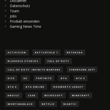
Disclaimer
Datenschutz
Team
Jobs
Produkt einsenden
Gaming News Time
ACTIVISION
BATTLEFIELD 1
BETHESDA
BLUEHOLE STUDIOS
CALL OF DUTY
CALL OF DUTY: INFINITE WARFARE
CYBERPUNK 2077
DICE
EA
FORTNITE
GTA
GTA 5
GTA 6
GTA ONLINE
HOGWARTS LEGACY
KNOSSI
LEAK
MICROSOFT
MINECRAFT
MONTANABLACK
NETFLIX
NIANTIC