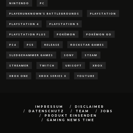
NINTENDO
PC
PLAYERUNKNOWN'S BATTLEGROUNDS
PLAYSTATION
PLAYSTATION 4
PLAYSTATION 5
PLAYSTATION PLUS
POKÈMON
POKÉMON GO
PS4
PS5
RELEASE
ROCKSTAR GAMES
SLEDGEHAMMER GAMES
SONY
STEAM
STREAMER
TWITCH
UBISOFT
XBOX
XBOX ONE
XBOX SERIES X
YOUTUBE
IMPRESSUM
DISCLAIMER
DATENSCHUTZ
TEAM
JOBS
PRODUKT EINSENDEN
GAMING NEWS TIME