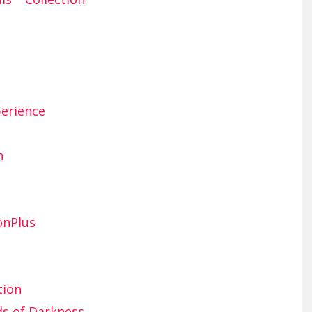
perience
n
onPlus
tion
ds of Darkness