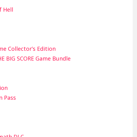
f Hell
 Collector’s Edition
HE BIG SCORE Game Bundle
ion
n Pass
rmath DLC