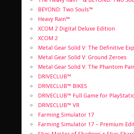
BEYOND: Two Souls™
Heavy Rain™
XCOM 2 Digital Deluxe Edition
XCOM 2
Metal Gear Solid V: The Definitive Ex
Metal Gear Solid V: Ground Zeroes
Metal Gear Solid V: The Phantom Pai
DRIVECLUB™
DRIVECLUB™ BIKES
DRIVECLUB™ Full Game for PlayStati
DRIVECLUB™ VR
Farming Simulator 17
Farming Simulator 17 – Premium Edi
Styx: Master of Shadows + Styx: Shar