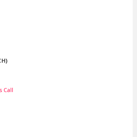
CH)
 Call