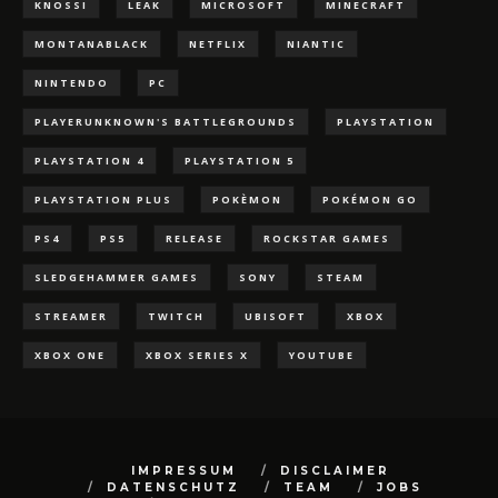
KNOSSI
LEAK
MICROSOFT
MINECRAFT
MONTANABLACK
NETFLIX
NIANTIC
NINTENDO
PC
PLAYERUNKNOWN'S BATTLEGROUNDS
PLAYSTATION
PLAYSTATION 4
PLAYSTATION 5
PLAYSTATION PLUS
POKÈMON
POKÉMON GO
PS4
PS5
RELEASE
ROCKSTAR GAMES
SLEDGEHAMMER GAMES
SONY
STEAM
STREAMER
TWITCH
UBISOFT
XBOX
XBOX ONE
XBOX SERIES X
YOUTUBE
IMPRESSUM
DISCLAIMER
DATENSCHUTZ
TEAM
JOBS