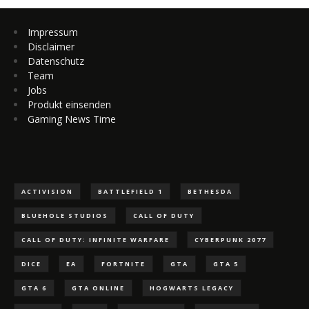
Impressum
Disclaimer
Datenschutz
Team
Jobs
Produkt einsenden
Gaming News Time
ACTIVISION
BATTLEFIELD 1
BETHESDA
BLUEHOLE STUDIOS
CALL OF DUTY
CALL OF DUTY: INFINITE WARFARE
CYBERPUNK 2077
DICE
EA
FORTNITE
GTA
GTA 5
GTA 6
GTA ONLINE
HOGWARTS LEGACY