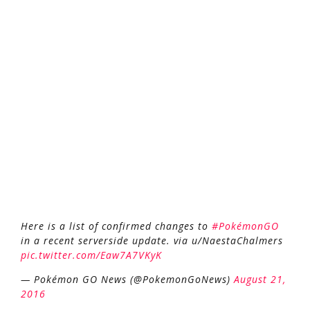
Here is a list of confirmed changes to
#PokémonGO
in a recent serverside update. via u/NaestaChalmers
pic.twitter.com/Eaw7A7VKyK
— Pokémon GO News (@PokemonGoNews)
August 21,
2016