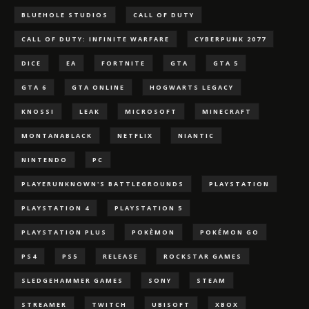
BLUEHOLE STUDIOS
CALL OF DUTY
CALL OF DUTY: INFINITE WARFARE
CYBERPUNK 2077
DICE
EA
FORTNITE
GTA
GTA 5
GTA 6
GTA ONLINE
HOGWARTS LEGACY
KNOSSI
LEAK
MICROSOFT
MINECRAFT
MONTANABLACK
NETFLIX
NIANTIC
NINTENDO
PC
PLAYERUNKNOWN'S BATTLEGROUNDS
PLAYSTATION
PLAYSTATION 4
PLAYSTATION 5
PLAYSTATION PLUS
POKÈMON
POKÉMON GO
PS4
PS5
RELEASE
ROCKSTAR GAMES
SLEDGEHAMMER GAMES
SONY
STEAM
STREAMER
TWITCH
UBISOFT
XBOX