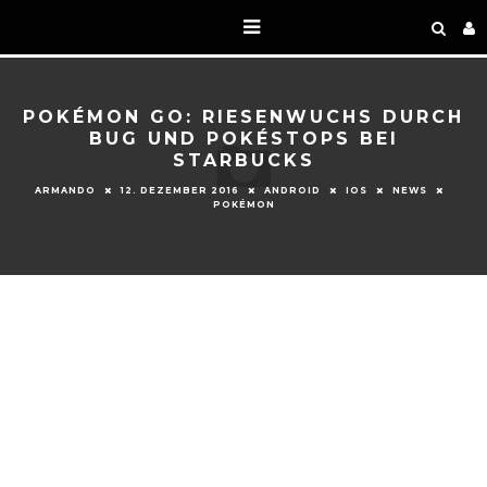
POKÉMON GO: RIESENWUCHS DURCH
BUG UND POKÉSTOPS BEI
STARBUCKS
ARMANDO
12. DEZEMBER 2016
ANDROID
IOS
NEWS
POKÉMON