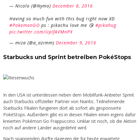
— Nicolo (@Nymo)
December 8, 2016
Having so much fun with this bug right now XD
#PokemonGO
ps : pikachu love me 😘
#pikahug
pic.twitter.com/UpIfAVMnPX
— miza (@a_azimm)
December 9, 2016
Starbucks und Sprint betreiben PokéStops
In den USA ist unterdessen neben dem Mobilfunk-Anbieter Sprint
auch Starbucks offizieller Partner von Niantic. Teilnehmende
Starbucks Filialen fungieren dort ab sofort als gesponserte
PokéStops. Außerdem gibt es in diesen Filialen einen eigens dafür
kreierten Pokémon Go Frappuccino. Unklar ist noch, ob die Aktion
noch auf andere Länder ausgedehnt wird.
Nach spannenden dürfte dagegen die für heute erwartete