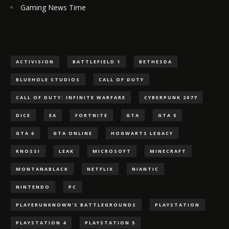
Gaming News Time
ACTIVISION
BATTLEFIELD 1
BETHESDA
BLUEHOLE STUDIOS
CALL OF DUTY
CALL OF DUTY: INFINITE WARFARE
CYBERPUNK 2077
DICE
EA
FORTNITE
GTA
GTA 5
GTA 6
GTA ONLINE
HOGWARTS LEGACY
KNOSSI
LEAK
MICROSOFT
MINECRAFT
MONTANABLACK
NETFLIX
NIANTIC
NINTENDO
PC
PLAYERUNKNOWN'S BATTLEGROUNDS
PLAYSTATION
PLAYSTATION 4
PLAYSTATION 5