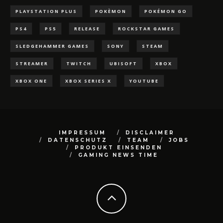
PLAYSTATION PLUS
POKÈMON
POKÉMON GO
PS4
PS5
RELEASE
ROCKSTAR GAMES
SLEDGEHAMMER GAMES
SONY
STEAM
STREAMER
TWITCH
UBISOFT
XBOX
XBOX ONE
XBOX SERIES X
YOUTUBE
IMPRESSUM
DISCLAIMER
DATENSCHUTZ
TEAM
JOBS
PRODUKT EINSENDEN
GAMING NEWS TIME