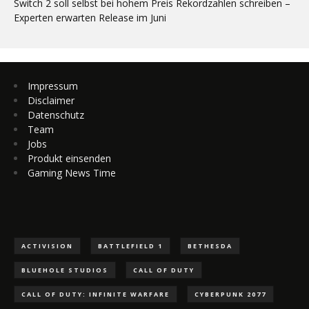
Switch 2 soll selbst bei hohem Preis Rekordzahlen schreiben –
Experten erwarten Release im Juni
Impressum
Disclaimer
Datenschutz
Team
Jobs
Produkt einsenden
Gaming News Time
ACTIVISION
BATTLEFIELD 1
BETHESDA
BLUEHOLE STUDIOS
CALL OF DUTY
CALL OF DUTY: INFINITE WARFARE
CYBERPUNK 2077