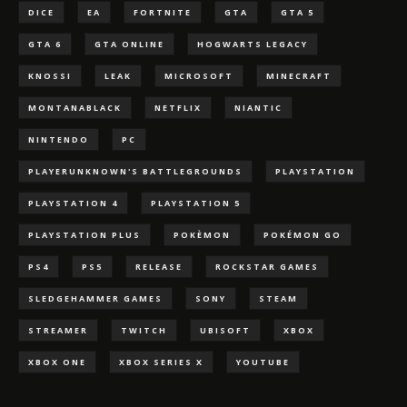
DICE
EA
FORTNITE
GTA
GTA 5
GTA 6
GTA ONLINE
HOGWARTS LEGACY
KNOSSI
LEAK
MICROSOFT
MINECRAFT
MONTANABLACK
NETFLIX
NIANTIC
NINTENDO
PC
PLAYERUNKNOWN'S BATTLEGROUNDS
PLAYSTATION
PLAYSTATION 4
PLAYSTATION 5
PLAYSTATION PLUS
POKÈMON
POKÉMON GO
PS4
PS5
RELEASE
ROCKSTAR GAMES
SLEDGEHAMMER GAMES
SONY
STEAM
STREAMER
TWITCH
UBISOFT
XBOX
XBOX ONE
XBOX SERIES X
YOUTUBE