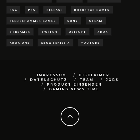
PS4
PS5
RELEASE
ROCKSTAR GAMES
SLEDGEHAMMER GAMES
SONY
STEAM
STREAMER
TWITCH
UBISOFT
XBOX
XBOX ONE
XBOX SERIES X
YOUTUBE
IMPRESSUM
DISCLAIMER
DATENSCHUTZ
TEAM
JOBS
PRODUKT EINSENDEN
GAMING NEWS TIME