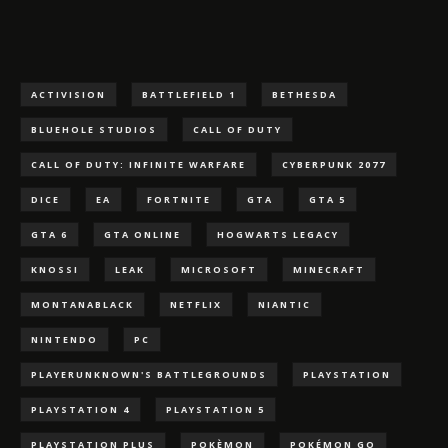
ACTIVISION
BATTLEFIELD 1
BETHESDA
BLUEHOLE STUDIOS
CALL OF DUTY
CALL OF DUTY: INFINITE WARFARE
CYBERPUNK 2077
DICE
EA
FORTNITE
GTA
GTA 5
GTA 6
GTA ONLINE
HOGWARTS LEGACY
KNOSSI
LEAK
MICROSOFT
MINECRAFT
MONTANABLACK
NETFLIX
NIANTIC
NINTENDO
PC
PLAYERUNKNOWN'S BATTLEGROUNDS
PLAYSTATION
PLAYSTATION 4
PLAYSTATION 5
PLAYSTATION PLUS
POKÈMON
POKÉMON GO