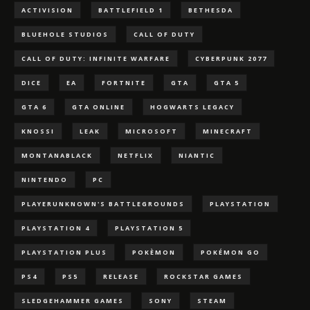
ACTIVISION
BATTLEFIELD 1
BETHESDA
BLUEHOLE STUDIOS
CALL OF DUTY
CALL OF DUTY: INFINITE WARFARE
CYBERPUNK 2077
DICE
EA
FORTNITE
GTA
GTA 5
GTA 6
GTA ONLINE
HOGWARTS LEGACY
KNOSSI
LEAK
MICROSOFT
MINECRAFT
MONTANABLACK
NETFLIX
NIANTIC
NINTENDO
PC
PLAYERUNKNOWN'S BATTLEGROUNDS
PLAYSTATION
PLAYSTATION 4
PLAYSTATION 5
PLAYSTATION PLUS
POKÈMON
POKÉMON GO
PS4
PS5
RELEASE
ROCKSTAR GAMES
SLEDGEHAMMER GAMES
SONY
STEAM