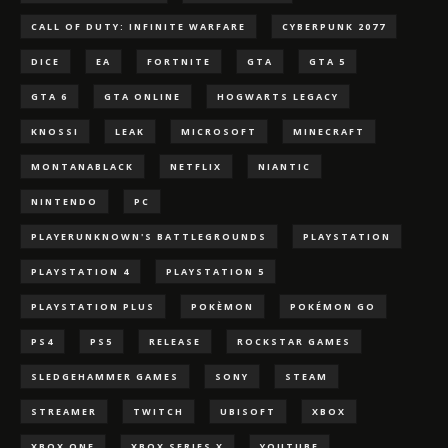
CALL OF DUTY: INFINITE WARFARE
CYBERPUNK 2077
DICE
EA
FORTNITE
GTA
GTA 5
GTA 6
GTA ONLINE
HOGWARTS LEGACY
KNOSSI
LEAK
MICROSOFT
MINECRAFT
MONTANABLACK
NETFLIX
NIANTIC
NINTENDO
PC
PLAYERUNKNOWN'S BATTLEGROUNDS
PLAYSTATION
PLAYSTATION 4
PLAYSTATION 5
PLAYSTATION PLUS
POKÈMON
POKÉMON GO
PS4
PS5
RELEASE
ROCKSTAR GAMES
SLEDGEHAMMER GAMES
SONY
STEAM
STREAMER
TWITCH
UBISOFT
XBOX
XBOX ONE
XBOX SERIES X
YOUTUBE