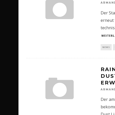
ARMAN
Der Sta
erneut 
technis
WEITERL
NEWS
RAI
DUST
RWE
ARMAN
Der am
bekomm
Dust Li