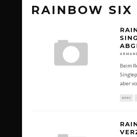
RAINBOW SIX 
RAI
SIN
ABG
ARMAN
Beim R
Singlep
aber v
NEWS
RAI
VER