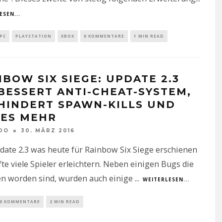
ESEN...
PC
PLAYSTATION
XBOX
0 KOMMENTARE
1 MIN READ
NBOW SIX SIEGE: UPDATE 2.3
BESSERT ANTI-CHEAT-SYSTEM,
HINDERT SPAWN-KILLS UND
LES MEHR
DO
30. MÄRZ 2016
ate 2.3 was heute für Rainbow Six Siege erschienen
rfte viele Spieler erleichtern. Neben einigen Bugs die
n worden sind, wurden auch einige
...
WEITERLESEN...
0 KOMMENTARE
2 MIN READ