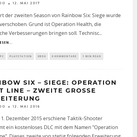
DO
12. MAI 2017
rt der zweiten Season von Rainbow Six: Siege wurde
verschoben. Grund ist Operation Health, die
che Verbesserungen bringen soll. Technisc
...
ESEN...
PC
PLAYSTATION
XBOX
0 KOMMENTARE
1 MIN READ
NBOW SIX – SIEGE: OPERATION
 LINE – ZWEITE GROSSE E
ITERUNG
DO
12. MAI 2016
 1. Dezember 2015 erschiene Taktik-Shooter
t ein kostenloses DLC mit dem Namen "Operation
ne". Dieses zweite von stetig folgenden Erweiterung
...