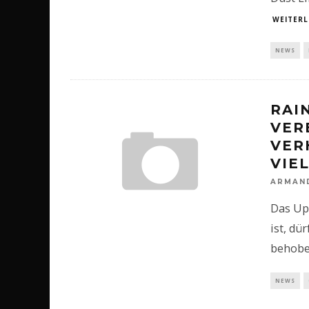
WEITERL
NEWS
RAI
VER
VER
VIE
ARMAN
Das Upd
ist, dü
behobe
NEWS