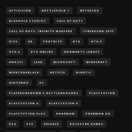
ACTIVISION
BATTLEFIELD 1
BETHESDA
BLUEHOLE STUDIOS
CALL OF DUTY
CALL OF DUTY: INFINITE WARFARE
CYBERPUNK 2077
DICE
EA
FORTNITE
GTA
GTA 5
GTA 6
GTA ONLINE
HOGWARTS LEGACY
KNOSSI
LEAK
MICROSOFT
MINECRAFT
MONTANABLACK
NETFLIX
NIANTIC
NINTENDO
PC
PLAYERUNKNOWN'S BATTLEGROUNDS
PLAYSTATION
PLAYSTATION 4
PLAYSTATION 5
PLAYSTATION PLUS
POKÈMON
POKÉMON GO
PS4
PS5
RELEASE
ROCKSTAR GAMES