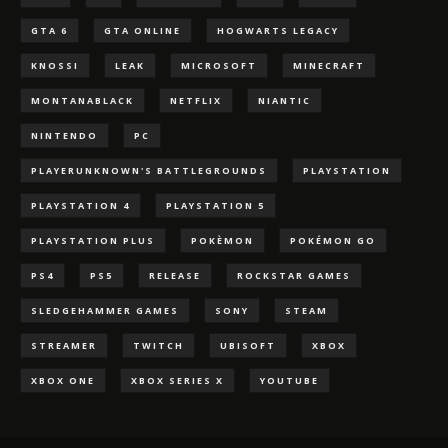
GTA 6
GTA ONLINE
HOGWARTS LEGACY
KNOSSI
LEAK
MICROSOFT
MINECRAFT
MONTANABLACK
NETFLIX
NIANTIC
NINTENDO
PC
PLAYERUNKNOWN'S BATTLEGROUNDS
PLAYSTATION
PLAYSTATION 4
PLAYSTATION 5
PLAYSTATION PLUS
POKÈMON
POKÉMON GO
PS4
PS5
RELEASE
ROCKSTAR GAMES
SLEDGEHAMMER GAMES
SONY
STEAM
STREAMER
TWITCH
UBISOFT
XBOX
XBOX ONE
XBOX SERIES X
YOUTUBE