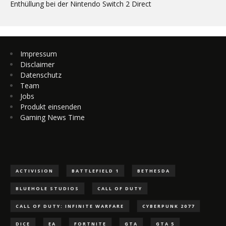
Enthüllung bei der Nintendo Switch 2 Direct
Impressum
Disclaimer
Datenschutz
Team
Jobs
Produkt einsenden
Gaming News Time
ACTIVISION
BATTLEFIELD 1
BETHESDA
BLUEHOLE STUDIOS
CALL OF DUTY
CALL OF DUTY: INFINITE WARFARE
CYBERPUNK 2077
DICE
EA
FORTNITE
GTA
GTA 5