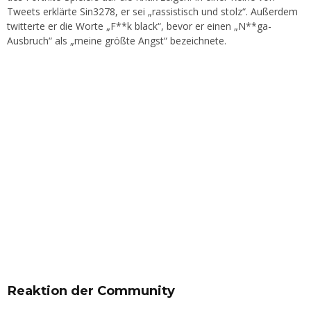
Tweets erklärte Sin3278, er sei „rassistisch und stolz“. Außerdem
twitterte er die Worte „F**k black“, bevor er einen „N**ga-
Ausbruch“ als „meine größte Angst“ bezeichnete.
Reaktion der Community