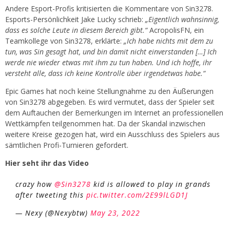
Andere Esport-Profis kritisierten die Kommentare von Sin3278.
Esports-Persönlichkeit Jake Lucky schrieb:
„Eigentlich wahnsinnig,
dass es solche Leute in diesem Bereich gibt.“
AcropolisFN, ein
Teamkollege von Sin3278, erklärte:
„Ich habe nichts mit dem zu
tun, was Sin gesagt hat, und bin damit nicht einverstanden […] Ich
werde nie wieder etwas mit ihm zu tun haben. Und ich hoffe, ihr
versteht alle, dass ich keine Kontrolle über irgendetwas habe.“
Epic Games hat noch keine Stellungnahme zu den Äußerungen
von Sin3278 abgegeben. Es wird vermutet, dass der Spieler seit
dem Auftauchen der Bemerkungen im Internet an professionellen
Wettkämpfen teilgenommen hat. Da der Skandal inzwischen
weitere Kreise gezogen hat, wird ein Ausschluss des Spielers aus
sämtlichen Profi-Turnieren gefordert.
Hier seht ihr das Video
crazy how
@Sin3278
kid is allowed to play in grands
after tweeting this
pic.twitter.com/2E99lLGD1J
— Nexy (@Nexybtw)
May 23, 2022