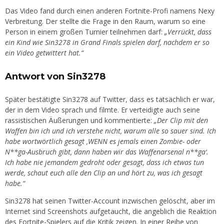
Das Video fand durch einen anderen Fortnite-Profi namens Nexy
Verbreitung. Der stellte die Frage in den Raum, warum so eine
Person in einem großen Turnier teilnehmen darf:
„Verrückt, dass
ein Kind wie Sin3278 in Grand Finals spielen darf, nachdem er so
ein Video getwittert hat.“
Antwort von Sin3278
Später bestätigte Sin3278 auf Twitter, dass es tatsächlich er war,
der in dem Video sprach und filmte. Er verteidigte auch seine
rassistischen Äußerungen und kommentierte:
„Der Clip mit den
Waffen bin ich und ich verstehe nicht, warum alle so sauer sind. Ich
habe wortwörtlich gesagt ‚WENN es jemals einen Zombie- oder
N**ga-Ausbruch gibt, dann haben wir das Waffenarsenal n**ga‘.
Ich habe nie jemandem gedroht oder gesagt, dass ich etwas tun
werde, schaut euch alle den Clip an und hört zu, was ich gesagt
habe.“
Sin3278 hat seinen Twitter-Account inzwischen gelöscht, aber im
Internet sind Screenshots aufgetaucht, die angeblich die Reaktion
des Fortnite-Spielers auf die Kritik zeigen. In einer Reihe von