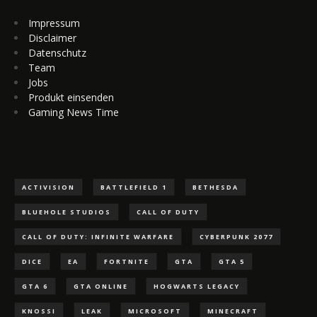
Impressum
Disclaimer
Datenschutz
Team
Jobs
Produkt einsenden
Gaming News Time
ACTIVISION
BATTLEFIELD 1
BETHESDA
BLUEHOLE STUDIOS
CALL OF DUTY
CALL OF DUTY: INFINITE WARFARE
CYBERPUNK 2077
DICE
EA
FORTNITE
GTA
GTA 5
GTA 6
GTA ONLINE
HOGWARTS LEGACY
KNOSSI
LEAK
MICROSOFT
MINECRAFT