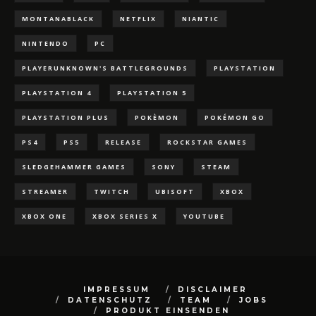
MONTANABLACK
NETFLIX
NIANTIC
NINTENDO
PC
PLAYERUNKNOWN'S BATTLEGROUNDS
PLAYSTATION
PLAYSTATION 4
PLAYSTATION 5
PLAYSTATION PLUS
POKÈMON
POKÉMON GO
PS4
PS5
RELEASE
ROCKSTAR GAMES
SLEDGEHAMMER GAMES
SONY
STEAM
STREAMER
TWITCH
UBISOFT
XBOX
XBOX ONE
XBOX SERIES X
YOUTUBE
IMPRESSUM
DISCLAIMER
DATENSCHUTZ
TEAM
JOBS
PRODUKT EINSENDEN