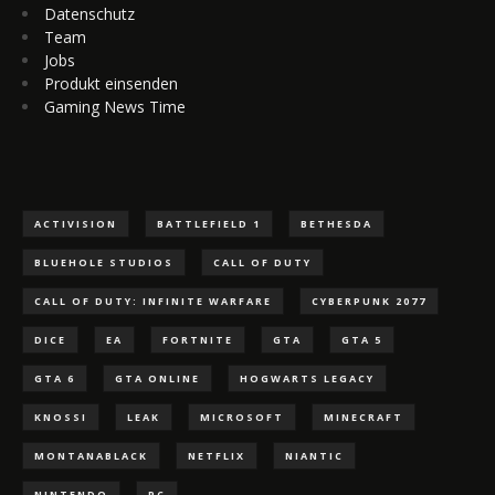
Datenschutz
Team
Jobs
Produkt einsenden
Gaming News Time
ACTIVISION
BATTLEFIELD 1
BETHESDA
BLUEHOLE STUDIOS
CALL OF DUTY
CALL OF DUTY: INFINITE WARFARE
CYBERPUNK 2077
DICE
EA
FORTNITE
GTA
GTA 5
GTA 6
GTA ONLINE
HOGWARTS LEGACY
KNOSSI
LEAK
MICROSOFT
MINECRAFT
MONTANABLACK
NETFLIX
NIANTIC
NINTENDO
PC