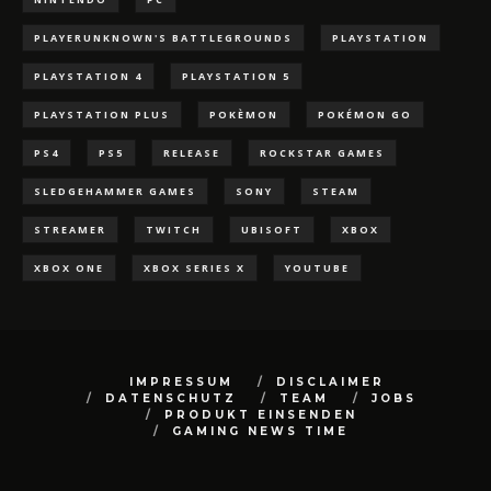
PLAYERUNKNOWN'S BATTLEGROUNDS
PLAYSTATION
PLAYSTATION 4
PLAYSTATION 5
PLAYSTATION PLUS
POKÈMON
POKÉMON GO
PS4
PS5
RELEASE
ROCKSTAR GAMES
SLEDGEHAMMER GAMES
SONY
STEAM
STREAMER
TWITCH
UBISOFT
XBOX
XBOX ONE
XBOX SERIES X
YOUTUBE
IMPRESSUM
DISCLAIMER
DATENSCHUTZ
TEAM
JOBS
PRODUKT EINSENDEN
GAMING NEWS TIME