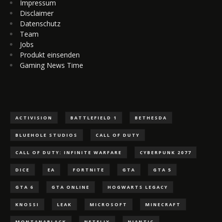
Impressum
Disclaimer
Datenschutz
Team
Jobs
Produkt einsenden
Gaming News Time
ACTIVISION
BATTLEFIELD 1
BETHESDA
BLUEHOLE STUDIOS
CALL OF DUTY
CALL OF DUTY: INFINITE WARFARE
CYBERPUNK 2077
DICE
EA
FORTNITE
GTA
GTA 5
GTA 6
GTA ONLINE
HOGWARTS LEGACY
KNOSSI
LEAK
MICROSOFT
MINECRAFT
MONTANABLACK
NETFLIX
NIANTIC