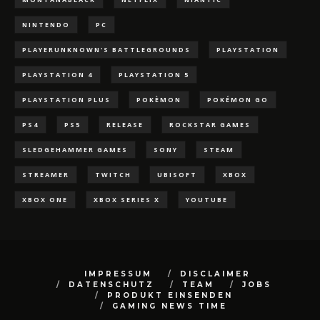
NINTENDO
PC
PLAYERUNKNOWN'S BATTLEGROUNDS
PLAYSTATION
PLAYSTATION 4
PLAYSTATION 5
PLAYSTATION PLUS
POKÈMON
POKÉMON GO
PS4
PS5
RELEASE
ROCKSTAR GAMES
SLEDGEHAMMER GAMES
SONY
STEAM
STREAMER
TWITCH
UBISOFT
XBOX
XBOX ONE
XBOX SERIES X
YOUTUBE
IMPRESSUM
DISCLAIMER
DATENSCHUTZ
TEAM
JOBS
PRODUKT EINSENDEN
GAMING NEWS TIME