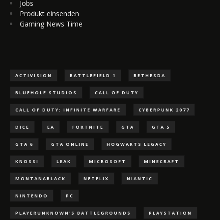
Jobs
Produkt einsenden
Gaming News Time
ACTIVISION
BATTLEFIELD 1
BETHESDA
BLUEHOLE STUDIOS
CALL OF DUTY
CALL OF DUTY: INFINITE WARFARE
CYBERPUNK 2077
DICE
EA
FORTNITE
GTA
GTA 5
GTA 6
GTA ONLINE
HOGWARTS LEGACY
KNOSSI
LEAK
MICROSOFT
MINECRAFT
MONTANABLACK
NETFLIX
NIANTIC
NINTENDO
PC
PLAYERUNKNOWN'S BATTLEGROUNDS
PLAYSTATION