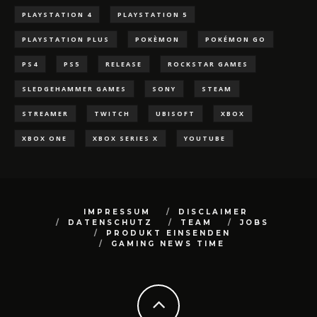
PLAYSTATION 4
PLAYSTATION 5
PLAYSTATION PLUS
POKÈMON
POKÉMON GO
PS4
PS5
RELEASE
ROCKSTAR GAMES
SLEDGEHAMMER GAMES
SONY
STEAM
STREAMER
TWITCH
UBISOFT
XBOX
XBOX ONE
XBOX SERIES X
YOUTUBE
IMPRESSUM
DISCLAIMER
DATENSCHUTZ
TEAM
JOBS
PRODUKT EINSENDEN
GAMING NEWS TIME